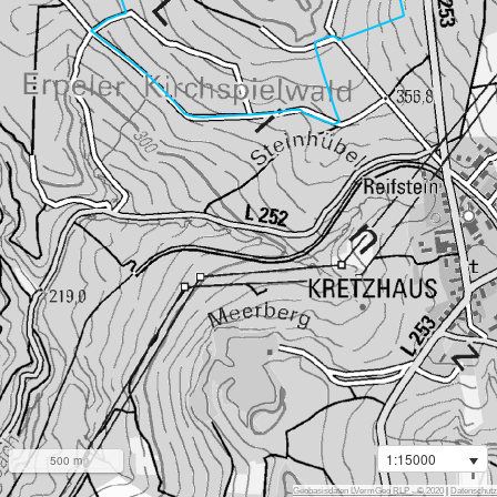
1:15000
500 m
i
Geobasisdaten LVermGeo RLP - © 2020
|
Datenschutz