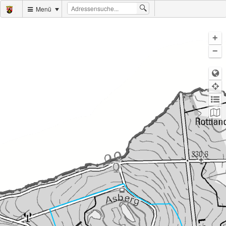
Menü
+
−