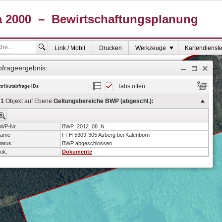
Link / Mobil
Drucken
Werkzeuge
Kartendienst
bfrageergebnis:
Tabs offen
ttributabfrage IDs
1
Objekt auf Ebene
Geltungsbereiche BWP (abgeschl.):
WP-Nr.
BWP_2012_08_N
ame
FFH 5309-305 Asberg bei Kalenborn
tatus
BWP abgeschlossen
ok.
Dokumente