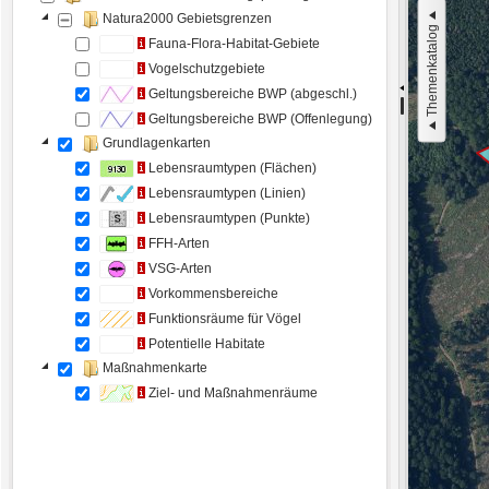
Natura2000 Gebietsgrenzen
Themenkatalog
Fauna-Flora-Habitat-Gebiete
Vogelschutzgebiete
Geltungsbereiche BWP (abgeschl.)
Geltungsbereiche BWP (Offenlegung)
Grundlagenkarten
Lebensraumtypen (Flächen)
Lebensraumtypen (Linien)
Lebensraumtypen (Punkte)
FFH-Arten
VSG-Arten
Vorkommensbereiche
Funktionsräume für Vögel
Potentielle Habitate
Maßnahmenkarte
Ziel- und Maßnahmenräume