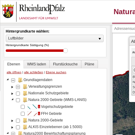
Hintergrundkarte wählen:
Luftbilder
A
Hintergrundkarte Sättigung (%)
A
Ebenen
WMS laden
Flurstücksuche
Pläne
alle öffnen
|
alle schließen
|
Ebene suchen
B
Grundlagendaten
N
Verwaltungsgrenzen
S
D
Nationale Schutzgebiete
Natura 2000 Gebiete (WMS-LANIS)
Vogelschutzgebiete
FFH Gebiete
Natura 2000-Gebiete
ALKIS Einzelebenen (ab 1:5000)
Natura2000 Bewirtschaftungsplanung