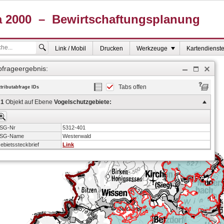
Link / Mobil
Drucken
Werkzeuge
Kartendienst
bfrageergebnis:
Tabs offen
ttributabfrage IDs
1
Objekt auf Ebene
Vogelschutzgebiete:
SG-Nr
5312-401
SG-Name
Westerwald
ebietssteckbrief
Link