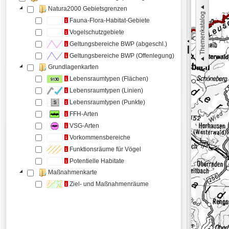
Natura2000 Gebietsgrenzen
Themenkatalog
Fauna-Flora-Habitat-Gebiete
Vogelschutzgebiete
Geltungsbereiche BWP (abgeschl.)
Geltungsbereiche BWP (Offenlegung)
Grundlagenkarten
Lebensraumtypen (Flächen)
Lebensraumtypen (Linien)
Lebensraumtypen (Punkte)
FFH-Arten
VSG-Arten
Vorkommensbereiche
Funktionsräume für Vögel
Potentielle Habitate
Maßnahmenkarte
Ziel- und Maßnahmenräume