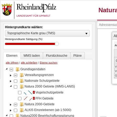
Hintergrundkarte wählen:
Topographische Karte grau (TMS)
A
Hintergrundkarte Sättigung (%)
A
Ebenen
WMS laden
Flurstücksuche
Pläne
alle öffnen
|
alle schließen
|
Ebene suchen
V
Grundlagendaten
V
Verwaltungsgrenzen
G
Nationale Schutzgebiete
Natura 2000 Gebiete (WMS-LANIS)
Vogelschutzgebiete
FFH Gebiete
Natura 2000-Gebiete
ALKIS Einzelebenen (ab 1:5000)
Natura2000 Bewirtschaftungsplanung