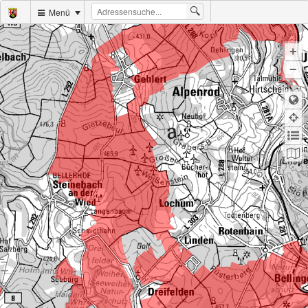
Menü
+
−