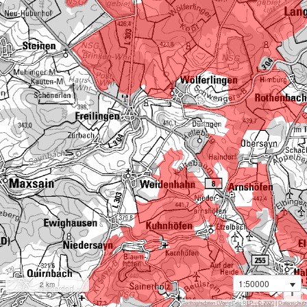
1:50000
2 km
i
Geobasisdaten LVermGeo RLP - © 2020
|
Datenschutz